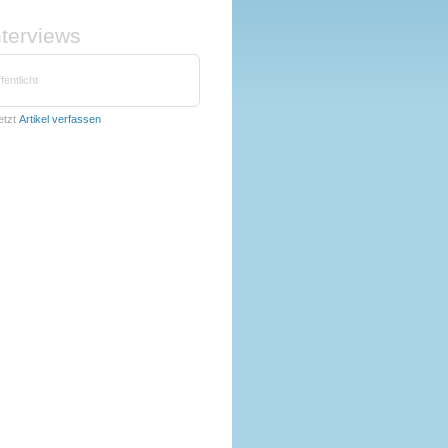
nterviews
fentlicht
etzt
Artikel verfassen