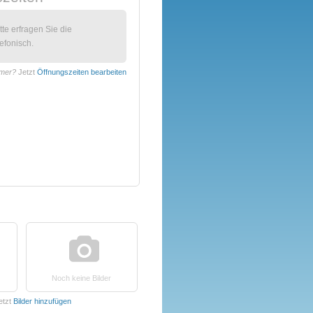
itte erfragen Sie die
efonisch.
amer?
Jetzt
Öffnungszeiten bearbeiten
Noch keine Bilder
etzt
Bilder hinzufügen