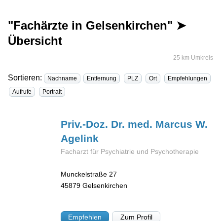
"Fachärzte in Gelsenkirchen" ➤
Übersicht
25 km Umkreis
Sortieren:
Nachname
Entfernung
PLZ
Ort
Empfehlungen
Aufrufe
Portrait
Priv.-Doz. Dr. med. Marcus W.
Agelink
Facharzt für Psychiatrie und Psychotherapie
Munckelstraße 27
45879
Gelsenkirchen
Empfehlen
Zum Profil