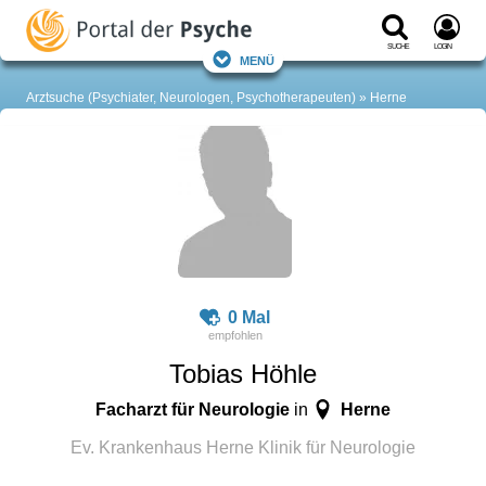
Suche
Login
Menü
Arztsuche (Psychiater, Neurologen, Psychotherapeuten)
Herne
0 Mal
Tobias Höhle
Facharzt für Neurologie
Herne
in
Ev. Krankenhaus Herne Klinik für Neurologie