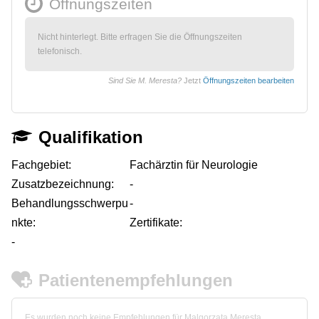
Öffnungszeiten
Nicht hinterlegt. Bitte erfragen Sie die Öffnungszeiten
telefonisch.
Sind Sie M. Meresta?
Jetzt
Öffnungszeiten bearbeiten
Qualifikation
Fachgebiet:
Fachärztin für Neurologie
Zusatzbezeichnung:
-
Behandlungsschwerpu
-
nkte:
Zertifikate:
-
Patientenempfehlungen
Es wurden noch keine Empfehlungen für Malgorzata Meresta