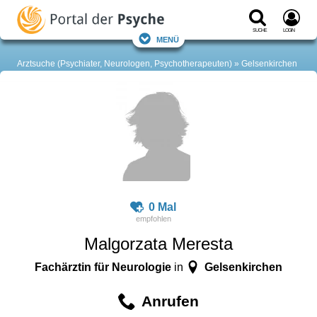
Suche
Login
Menü
Arztsuche (Psychiater, Neurologen, Psychotherapeuten)
Gelsenkirchen
0 Mal
Malgorzata Meresta
Fachärztin für Neurologie
Gelsenkirchen
in
Anrufen