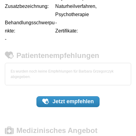
Zusatzbezeichnung:
Naturheilverfahren,
Psychotherapie
Behandlungsschwerpu
-
nkte:
Zertifikate:
-
Patientenempfehlungen
Es wurden noch keine Empfehlungen für Barbara Grzegorczyk
abgegeben.
Jetzt
empfehlen
Medizinisches Angebot