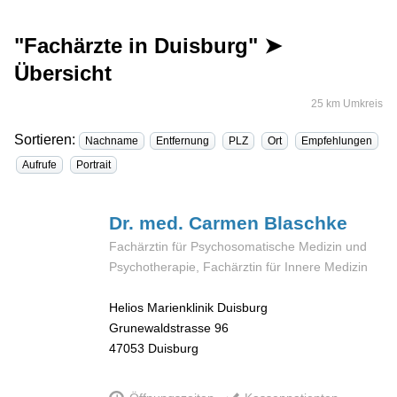
"Fachärzte in Duisburg" ➤
Übersicht
25 km Umkreis
Sortieren:
Nachname
Entfernung
PLZ
Ort
Empfehlungen
Aufrufe
Portrait
Dr. med. Carmen
Blaschke
Fachärztin für Psychosomatische Medizin und
Psychotherapie, Fachärztin für Innere Medizin
Helios Marienklinik Duisburg
Grunewaldstrasse 96
47053
Duisburg