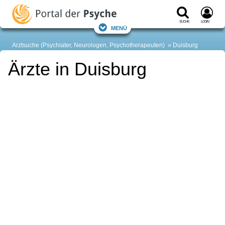
Suche
Login
Menü
Arztsuche (Psychiater, Neurologen, Psychotherapeuten)
Duisburg
Ärzte in Duisburg