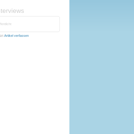
nterviews
fentlicht
tzt
Artikel verfassen