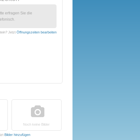
itte erfragen Sie die
efonisch.
tein?
Jetzt
Öffnungszeiten bearbeiten
Noch keine Bilder
tzt
Bilder hinzufügen