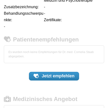
Medizin und Psychotherapie
Zusatzbezeichnung:
-
Behandlungsschwerpu
-
nkte:
Zertifikate:
-
Patientenempfehlungen
Es wurden noch keine Empfehlungen für Dr. med. Cornelia Staab
abgegeben.
Jetzt
empfehlen
Medizinisches Angebot