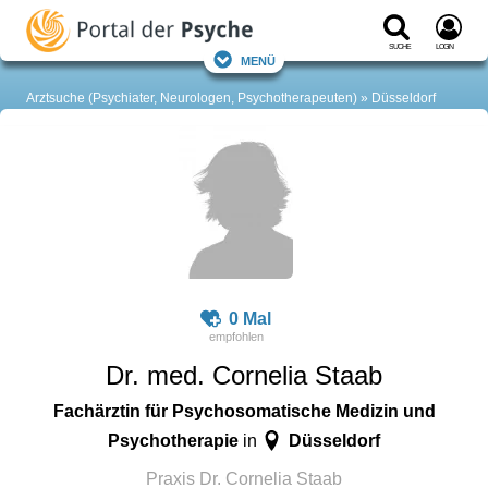
Suche
Login
Menü
Arztsuche (Psychiater, Neurologen, Psychotherapeuten)
Düsseldorf
0 Mal
Dr. med. Cornelia Staab
Fachärztin für Psychosomatische Medizin und
Psychotherapie
Düsseldorf
in
Praxis Dr. Cornelia Staab