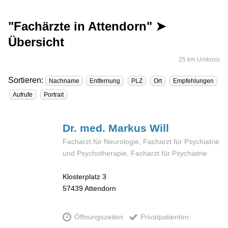
"Fachärzte in Attendorn" ➤
Übersicht
25 km Umkreis
Sortieren:
Nachname
Entfernung
PLZ
Ort
Empfehlungen
Aufrufe
Portrait
Dr. med. Markus
Will
Facharzt für Neurologie, Facharzt für Psychiatrie
und Psychotherapie, Facharzt für Psychiatrie
Klosterplatz 3
57439
Attendorn
Öffnungszeiten
Privatpatienten