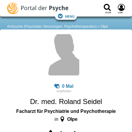
Suche
Login
Menü
Arztsuche (Psychiater, Neurologen, Psychotherapeuten)
Olpe
0 Mal
Dr. med. Roland Seidel
Facharzt für Psychiatrie und Psychotherapie
Olpe
in