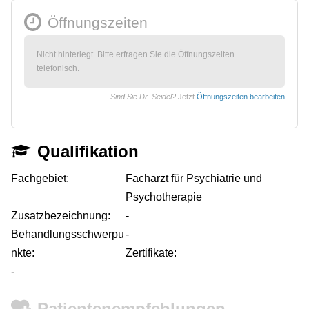
Öffnungszeiten
Nicht hinterlegt. Bitte erfragen Sie die Öffnungszeiten
telefonisch.
Sind Sie Dr. Seidel?
Jetzt
Öffnungszeiten bearbeiten
Qualifikation
Fachgebiet:
Facharzt für Psychiatrie und
Psychotherapie
Zusatzbezeichnung:
-
Behandlungsschwerpu
-
nkte:
Zertifikate:
-
Patientenempfehlungen