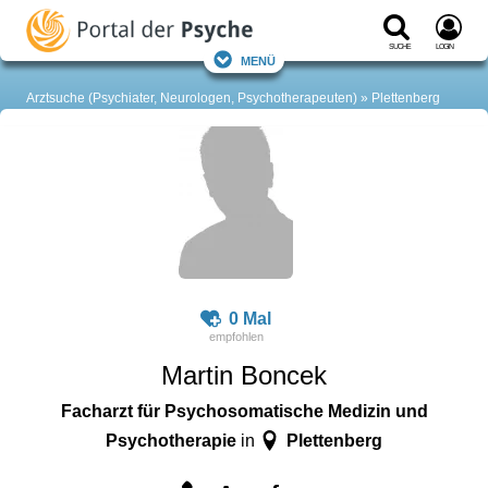
Suche
Login
Menü
Arztsuche (Psychiater, Neurologen, Psychotherapeuten)
Plettenberg
0 Mal
Martin Boncek
Facharzt für Psychosomatische Medizin und
Psychotherapie
Plettenberg
in