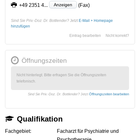
Anzeigen
+49 2351 4...
(Fax)
Sind Sie Priv.-Doz. Dr. Bottlender?
Jetzt
E-Mail + Homepage
hinzufügen
Eintrag bearbeiten
Nicht korrekt?
Öffnungszeiten
Nicht hinterlegt. Bitte erfragen Sie die Öffnungszeiten
telefonisch.
Sind Sie Priv.-Doz. Dr. Bottlender?
Jetzt
Öffnungszeiten bearbeiten
Qualifikation
Fachgebiet:
Facharzt für Psychiatrie und
Psychotherapie