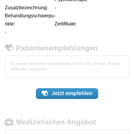
Zusatzbezeichnung:
-
Behandlungsschwerpu
-
nkte:
Zertifikate:
-
Patientenempfehlungen
Es wurden noch keine Empfehlungen für Priv.-Doz. Dr. med. Ronald
Bottlender abgegeben.
Jetzt
empfehlen
Medizinisches Angebot