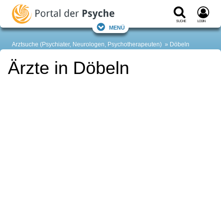
Suche
Login
Menü
Arztsuche (Psychiater, Neurologen, Psychotherapeuten)
Döbeln
Ärzte in Döbeln