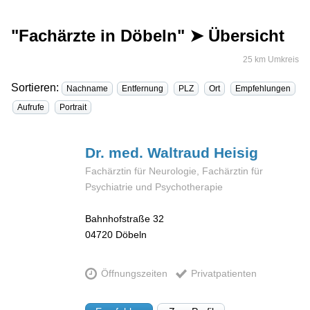
"Fachärzte in Döbeln" ➤ Übersicht
25 km Umkreis
Sortieren:
Nachname
Entfernung
PLZ
Ort
Empfehlungen
Aufrufe
Portrait
Dr. med. Waltraud
Heisig
Fachärztin für Neurologie, Fachärztin für
Psychiatrie und Psychotherapie
Bahnhofstraße 32
04720
Döbeln
Öffnungszeiten
Privatpatienten