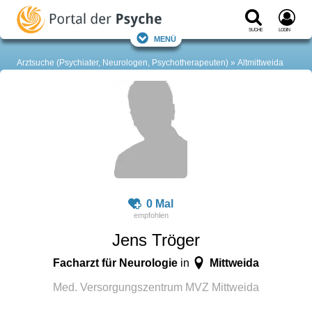
Suche
Login
Menü
Arztsuche (Psychiater, Neurologen, Psychotherapeuten)
Altmittweida
0 Mal
Jens Tröger
Facharzt für Neurologie
Mittweida
in
Med. Versorgungszentrum MVZ Mittweida