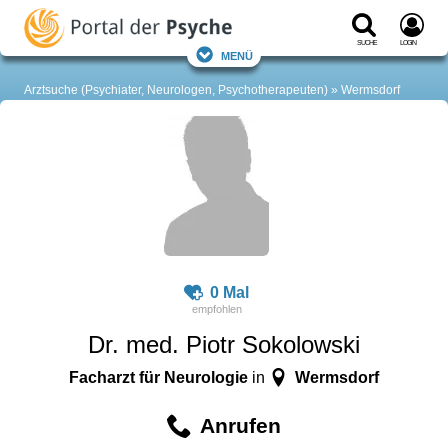
Suche
Login
Menü
Arztsuche (Psychiater, Neurologen, Psychotherapeuten)
Wermsdorf
0 Mal
Dr. med. Piotr Sokolowski
Facharzt für Neurologie
Wermsdorf
in
Anrufen