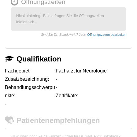
Öffnungszeiten
Nicht hinterlegt. Bitte erfragen Sie die Öffnungszeiten
telefonisch.
Sind Sie Dr. Sokolowski?
Jetzt
Öffnungszeiten bearbeiten
Qualifikation
Fachgebiet:
Facharzt für Neurologie
Zusatzbezeichnung:
-
Behandlungsschwerpu
-
nkte:
Zertifikate:
-
Patientenempfehlungen
Es wurden noch keine Empfehlungen für Dr. med. Piotr Sokolowski