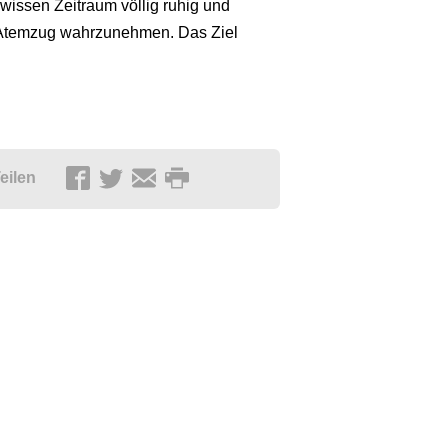
gewissen Zeitraum völlig ruhig und
en Atemzug wahrzunehmen. Das Ziel
.
eilen