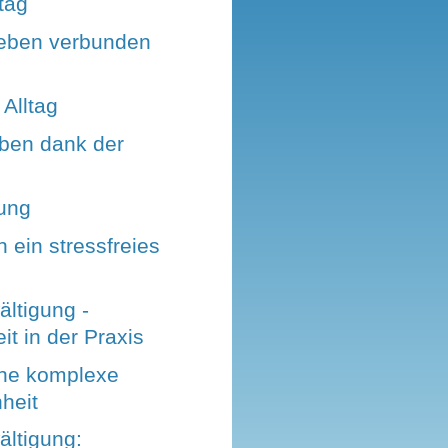
ltag
eben verbunden
 Alltag
ben dank der
dung
n ein stressfreies
ltigung -
t in der Praxis
ine komplexe
heit
ältigung: