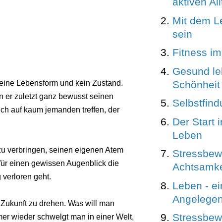
aktiven Al
Mit dem L
sein
Fitness im
Gesund le
Schönheit
 eine Lebensform und kein Zustand.
 er zuletzt ganz bewusst seinen
Selbstfin
h auf kaum jemanden treffen, der
Der Start i
Leben
 zu verbringen, seinen eigenen Atem
Stressbewä
für einen gewissen Augenblick die
Achtsamkei
 verloren geht.
Leben - e
Angelegen
 Zukunft zu drehen. Was will man
Stressbew
mer wieder schwelgt man in einer Welt,