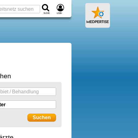
Suche
Login
chen
ärzte