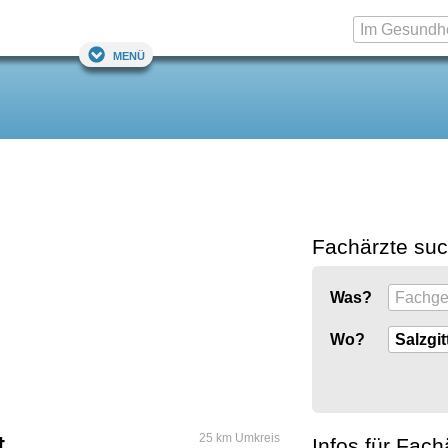
Menü
Fachärzte su
Was?
Wo?
t
25 km Umkreis
Infos für Fach