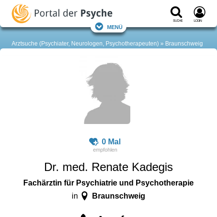
Suche
Login
Menü
Arztsuche (Psychiater, Neurologen, Psychotherapeuten)
Braunschweig
0 Mal
Dr. med. Renate Kadegis
Fachärztin für Psychiatrie und Psychotherapie
Braunschweig
in