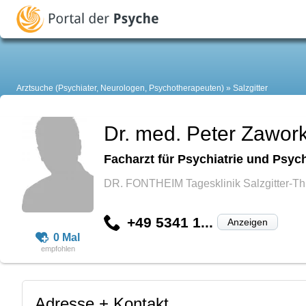
Arztsuche (Psychiater, Neurologen, Psychotherapeuten)
Salzgitter
Dr. med. Peter Zawor
Facharzt für Psychiatrie und Psyc
DR. FONTHEIM Tagesklinik Salzgitter-Th
+49 5341 1...
Anzeigen
0 Mal
Adresse + Kontakt