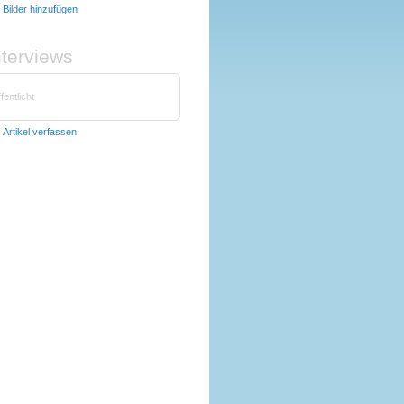
t
Bilder hinzufügen
nterviews
fentlicht
t
Artikel verfassen