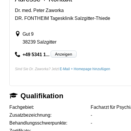
Dr. med. Peter Zaworka
DR. FONTHEIM Tagesklinik Salzgitter-Thiede
Gut 9
38239 Salzgitter
Anzeigen
+49 5341 1...
Sind Sie Dr. Zaworka?
Jetzt
E-Mail + Homepage hinzufügen
Qualifikation
Fachgebiet:
Facharzt für Psych
Zusatzbezeichnung:
-
Behandlungsschwerpunkte:
-
Zertifikate:
-