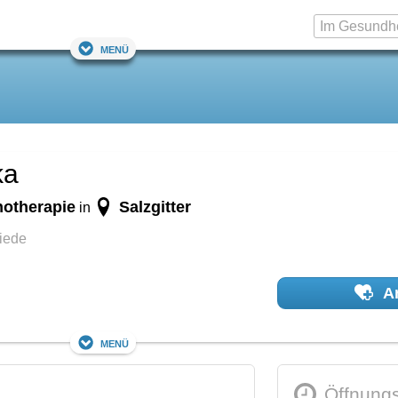
Menü
ka
hotherapie
Salzgitter
in
iede
Ar
Menü
Öffnungs