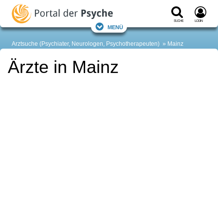
Suche
Login
Menü
Arztsuche (Psychiater, Neurologen, Psychotherapeuten)
Mainz
Ärzte in Mainz