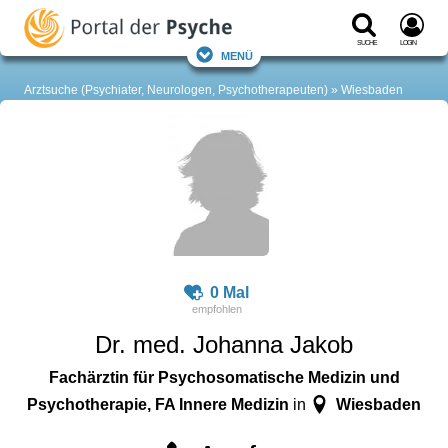
Suche
Login
Menü
Arztsuche (Psychiater, Neurologen, Psychotherapeuten)
Wiesbaden
0 Mal
Dr. med. Johanna Jakob
Fachärztin für Psychosomatische Medizin und
Psychotherapie, FA Innere Medizin
Wiesbaden
in