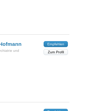
Hofmann
Empfehlen
ychiatrie und
Zum Profil