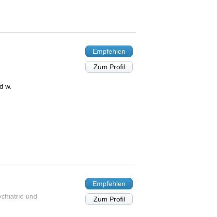
Empfehlen
Zum Profil
d w.
Empfehlen
ychiatrie und
Zum Profil