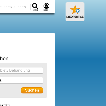
Suche
Login
chen
ärzte