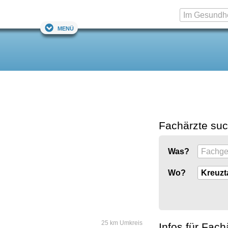
Menü
Fachärzte su
Was?
Wo?
25 km Umkreis
Infos für Fach