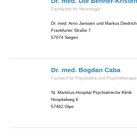
Dr. med. Ute
Benner-Kriste
Fachärztin für Neurologie
Dr. med. Arno Janssen und Markus Diedrich
Frankfurter Straße 7
57074
Siegen
Dr. med. Bogdan
Caba
Facharzt für Psychiatrie und Psychotherapie
St. Martinus-Hospital Psychiatrische Klinik
Hospitalweg 6
57462
Olpe