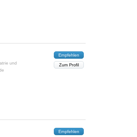
Empfehlen
atrie und
Zum Profil
de
Empfehlen