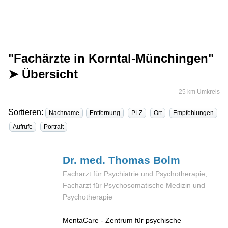
"Fachärzte in Korntal-Münchingen"
➤ Übersicht
25 km Umkreis
Sortieren:
Nachname
Entfernung
PLZ
Ort
Empfehlungen
Aufrufe
Portrait
Dr. med. Thomas
Bolm
Facharzt für Psychiatrie und Psychotherapie,
Facharzt für Psychosomatische Medizin und
Psychotherapie
MentaCare - Zentrum für psychische