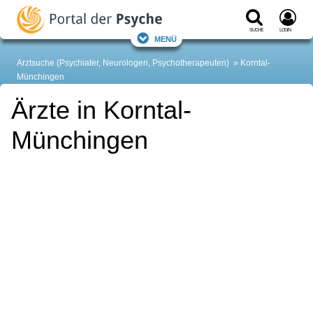
Suche
Login
Menü
Arztsuche (Psychiater, Neurologen, Psychotherapeuten)
Korntal-
Münchingen
Ärzte in Korntal-
Münchingen