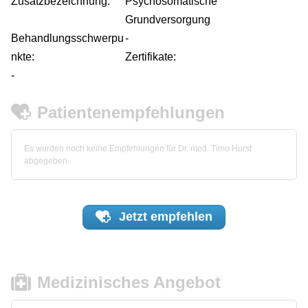
Zusatzbezeichnung:
Psychosomatische
Grundversorgung
Behandlungsschwerpu
-
nkte:
Zertifikate:
-
Patientenempfehlungen
Es wurden noch keine Empfehlungen für Dr. med. Timo Hurst
abgegeben.
Jetzt
empfehlen
Medizinisches Angebot