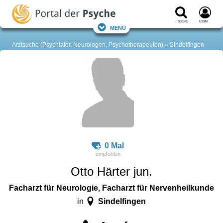
Suche
Login
Menü
Arztsuche (Psychiater, Neurologen, Psychotherapeuten)
Sindelfingen
0 Mal
Otto Härter jun.
Facharzt für Neurologie, Facharzt für Nervenheilkunde
Sindelfingen
in