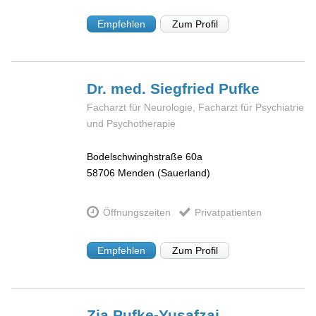
Empfehlen
Zum Profil
Dr. med. Siegfried
Pufke
Facharzt für Neurologie, Facharzt für Psychiatrie
und Psychotherapie
Bodelschwinghstraße 60a
58706
Menden (Sauerland)
Öffnungszeiten
Privatpatienten
Empfehlen
Zum Profil
Zia
Pufke-Yusafzai