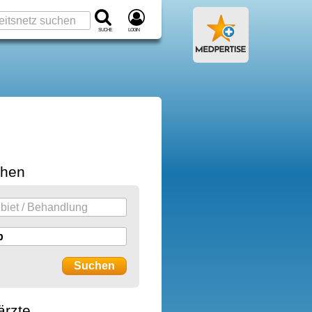
Suche
Login
chen
ärzte