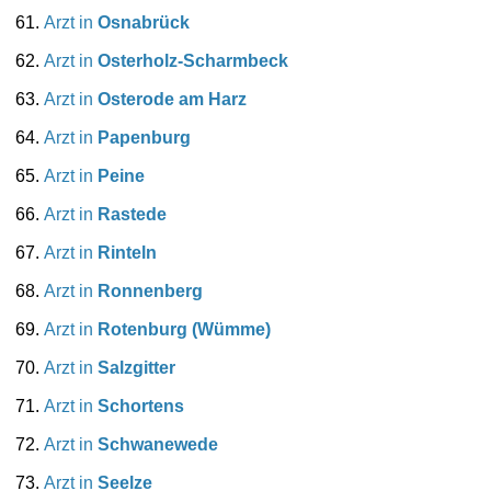
Arzt in
Osnabrück
Arzt in
Osterholz-Scharmbeck
Arzt in
Osterode am Harz
Arzt in
Papenburg
Arzt in
Peine
Arzt in
Rastede
Arzt in
Rinteln
Arzt in
Ronnenberg
Arzt in
Rotenburg (Wümme)
Arzt in
Salzgitter
Arzt in
Schortens
Arzt in
Schwanewede
Arzt in
Seelze