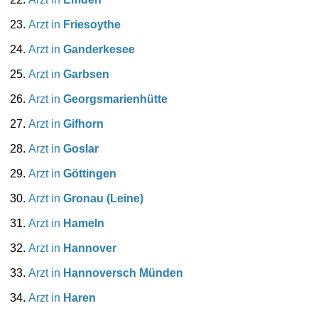
Arzt in
Friesoythe
Arzt in
Ganderkesee
Arzt in
Garbsen
Arzt in
Georgsmarienhütte
Arzt in
Gifhorn
Arzt in
Goslar
Arzt in
Göttingen
Arzt in
Gronau (Leine)
Arzt in
Hameln
Arzt in
Hannover
Arzt in
Hannoversch Münden
Arzt in
Haren