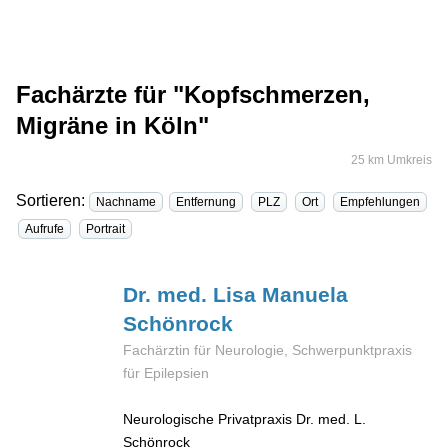
Fachärzte für "Kopfschmerzen,
Migräne in Köln"
25 km Umkreis
Sortieren:
Nachname
Entfernung
PLZ
Ort
Empfehlungen
Aufrufe
Portrait
Dr. med. Lisa Manuela
Schönrock
Fachärztin für Neurologie, Schwerpunktpraxis
für Epilepsien
Neurologische Privatpraxis Dr. med. L.
Schönrock