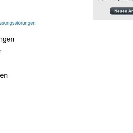
Neuen Arz
assungsstörungen
ungen
n
gen