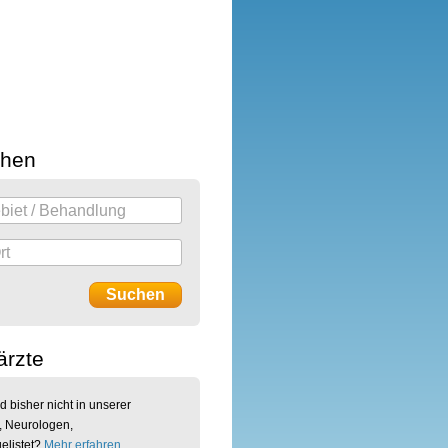
chen
ärzte
d bisher nicht in unserer
, Neurologen,
elistet?
Mehr erfahren