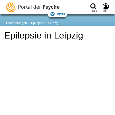
Suche
Login
Menü
Behandlungen
Epilepsie
Leipzig
Epilepsie in Leipzig