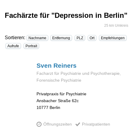
Fachärzte für "Depression in Berlin"
25 km Umkreis
Sortieren:
Nachname
Entfernung
PLZ
Ort
Empfehlungen
Aufrufe
Portrait
Sven
Reiners
Facharzt für Psychiatrie und Psychotherapie,
Forensische Psychiatrie
Privatpraxis für Psychiatrie
Ansbacher Straße 62c
10777
Berlin
Öffnungszeiten
Privatpatienten