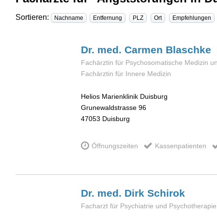
Sortieren:
Nachname
Entfernung
PLZ
Ort
Empfehlungen
Dr. med. Carmen
Blaschke
Fachärztin für Psychosomatische Medizin u
Fachärztin für Innere Medizin
Helios Marienklinik Duisburg
Grunewaldstrasse 96
47053
Duisburg
Öffnungszeiten
Kassenpatienten
Dr. med. Dirk
Schirok
Facharzt für Psychiatrie und Psychotherapie