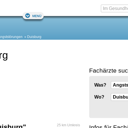
Menü
ngststörungen
Duisburg
rg
Fachärzte su
Was?
Wo?
uisburg"
25 km Umkreis
Infos für Fach