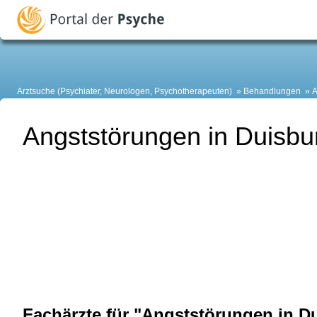
Arztsuche (Psychiater, Neurologen, Psychotherapeuten)
Behandlungen
A
Angststörungen in Duisbu
Fachärzte für "Angststörungen in D