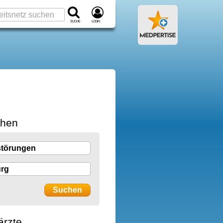
Suche
Login
chen
ärzte