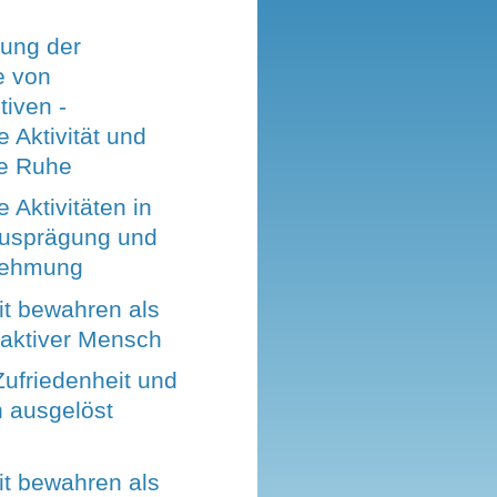
sung der
e von
iven -
e Aktivität und
e Ruhe
e Aktivitäten in
Ausprägung und
nehmung
t bewahren als
 aktiver Mensch
ufriedenheit und
n ausgelöst
t bewahren als