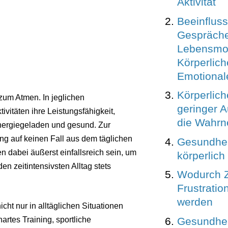
Aktivität
Beeinflus
Gespräch
Lebensmot
Körperlich
Emotional
Körperlich
zum Atmen. In jeglichen
geringer 
ivitäten ihre Leistungsfähigkeit,
die Wahr
 energiegeladen und gesund. Zur
g auf keinen Fall aus dem täglichen
Gesundhei
n dabei äußerst einfallsreich sein, um
körperlich
en zeitintensivsten Alltag stets
Wodurch Z
Frustratio
werden
cht nur in alltäglichen Situationen
Gesundhei
artes Training, sportliche