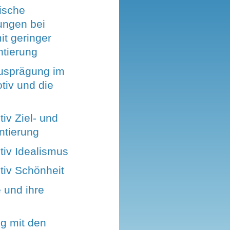
ische
ungen bei
it geringer
ntierung
usprägung im
tiv und die
iv Ziel- und
ntierung
iv Idealismus
iv Schönheit
 und ihre
g mit den