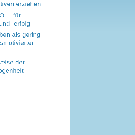
iven erziehen
L - für
nd -erfolg
ben als gering
smotivierter
eise der
ogenheit