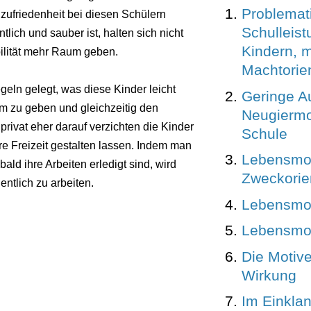
Problemat
ufriedenheit bei diesen Schülern
Schulleist
tlich und sauber ist, halten sich nicht
Kindern, m
bilität mehr Raum geben.
Machtorie
eln gelegt, was diese Kinder leicht
Geringe A
m zu geben und gleichzeitig den
Neugiermo
rivat eher darauf verzichten die Kinder
Schule
e Freizeit gestalten lassen. Indem man
Lebensmot
ald ihre Arbeiten erledigt sind, wird
Zweckorie
entlich zu arbeiten.
Lebensmot
Lebensmot
Die Motive
Wirkung
Im Einklan