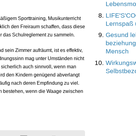
Lebensmot
LIFE'S'COO
elmäßigem Sporttraining, Musikunterricht
Lernspaß u
rklich den Freiraum schaffen, dass diese
Gesund le
für das Schulreglement zu sammeln.
beziehung
Mensch
sein Zimmer aufräumt, ist es effektiv,
Ordnungssinn mag unter Umständen nicht
Wirkungsw
 sicherlich auch sinnvoll, wenn man
Selbstbez
wird den Kindern genügend abverlangt
äufig nach deren Empfindung zu viel.
en bestehen, wenn die Waage zwischen