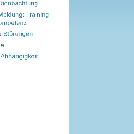
sbeobachtung
icklung: Training
Kompetenz
e Störungen
ie
 Abhängigkeit