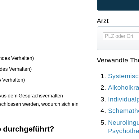
Arzt
des Verhalten)
Verwandte T
des Verhalten)
Systemisc
 Verhalten)
Alkoholkra
. Aus dem Gesprächsverhalten
Individual
eschlossen werden, wodurch sich ein
Schemath
Neurolingu
e durchgeführt?
Psychothe