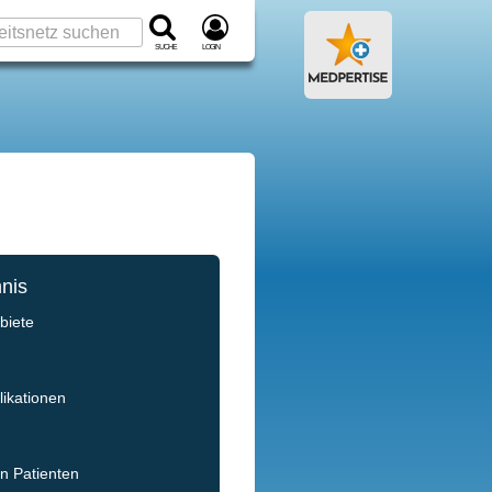
Suche
Login
hnis
biete
e
ikationen
en Patienten