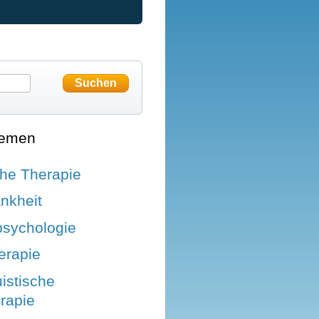
hemen
he Therapie
nkheit
psychologie
erapie
istische
rapie