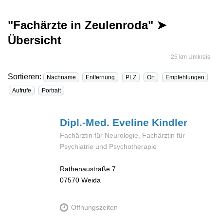
"Fachärzte in Zeulenroda" ➤
Übersicht
25 km Umkreis
Sortieren:
Nachname
Entfernung
PLZ
Ort
Empfehlungen
Aufrufe
Portrait
Dipl.-Med. Eveline
Kindler
Fachärztin für Neurologie, Fachärztin für
Psychiatrie und Psychotherapie
Rathenaustraße 7
07570
Weida
Öffnungszeiten