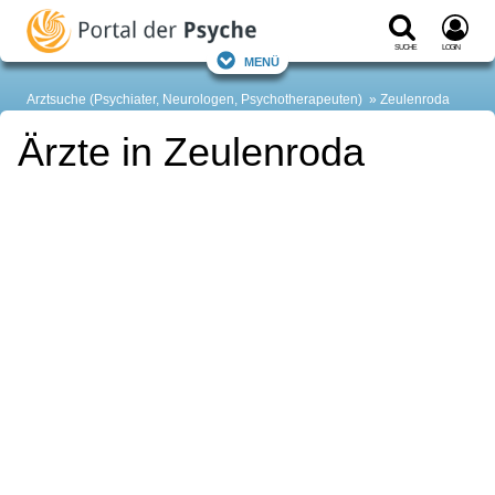
Suche
Login
Menü
Arztsuche (Psychiater, Neurologen, Psychotherapeuten)
Zeulenroda
Ärzte in Zeulenroda