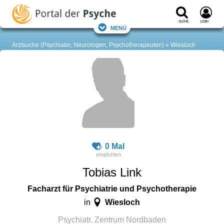
Suche
Login
Menü
Arztsuche (Psychiater, Neurologen, Psychotherapeuten)
Wiesloch
0 Mal
Tobias Link
Facharzt für Psychiatrie und Psychotherapie
Wiesloch
in
Psychiatr. Zentrum Nordbaden