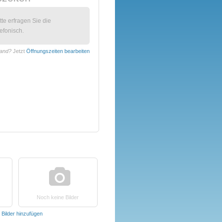
itte erfragen Sie die
efonisch.
rand?
Jetzt
Öffnungszeiten bearbeiten
Noch keine Bilder
t
Bilder hinzufügen