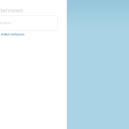
nterviews
fentlicht
t
Artikel verfassen