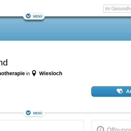
Menü
nd
hotherapie
Wiesloch
in
Ar
Menü
Öffnungs