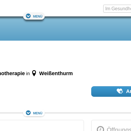
Menü
hotherapie
Weißenthurm
in
Ar
Menü
Öffnungs