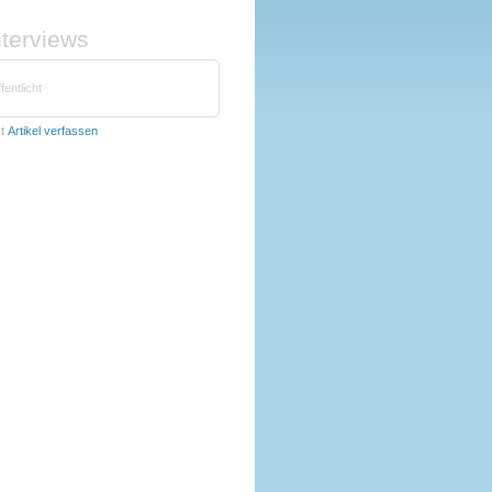
nterviews
fentlicht
zt
Artikel verfassen