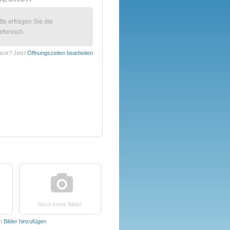
itte erfragen Sie die
efonisch.
beck?
Jetzt
Öffnungszeiten bearbeiten
Noch keine Bilder
zt
Bilder hinzufügen