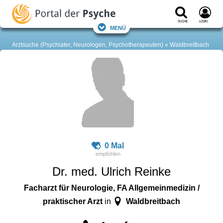
Suche
Login
Menü
Arztsuche (Psychiater, Neurologen, Psychotherapeuten)
Waldbreitbach
0 Mal
Dr. med. Ulrich Reinke
Facharzt für Neurologie, FA Allgemeinmedizin /
praktischer Arzt
Waldbreitbach
in