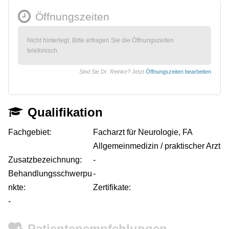
Öffnungszeiten
Nicht hinterlegt. Bitte erfragen Sie die Öffnungszeiten
telefonisch.
Sind Sie Dr. Reinke?
Jetzt
Öffnungszeiten bearbeiten
Qualifikation
Fachgebiet:
Facharzt für Neurologie, FA
Allgemeinmedizin / praktischer Arzt
Zusatzbezeichnung:
-
Behandlungsschwerpu
-
nkte:
Zertifikate:
-
Patientenempfehlungen