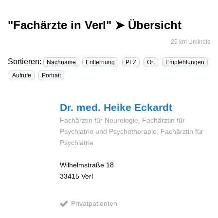
"Fachärzte in Verl" ➤ Übersicht
25 km Umkreis
Sortieren:
Nachname
Entfernung
PLZ
Ort
Empfehlungen
Aufrufe
Portrait
Dr. med. Heike
Eckardt
Fachärztin für Neurologie, Fachärztin für
Psychiatrie und Psychotherapie, Fachärztin für
Psychiatrie
Wilhelmstraße 18
33415
Verl
Privatpatienten