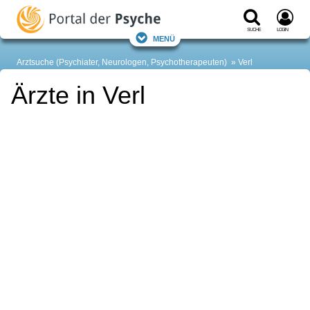
Suche
Login
Menü
Arztsuche (Psychiater, Neurologen, Psychotherapeuten)
Verl
Ärzte in Verl