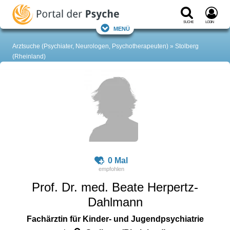
Suche
Login
Menü
Arztsuche (Psychiater, Neurologen, Psychotherapeuten)
Stolberg
(Rheinland)
0 Mal
Prof. Dr. med. Beate Herpertz-
Dahlmann
Fachärztin für Kinder- und Jugendpsychiatrie