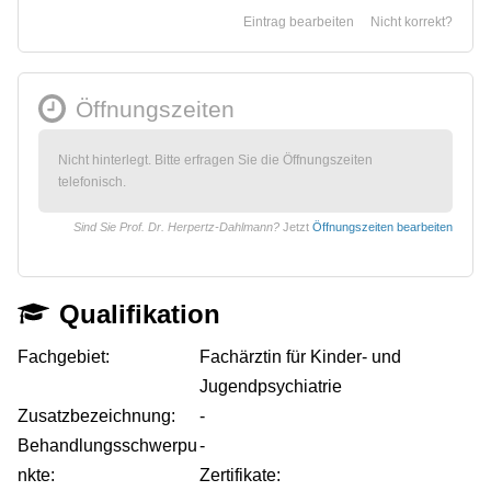
Eintrag bearbeiten
Nicht korrekt?
Öffnungszeiten
Nicht hinterlegt. Bitte erfragen Sie die Öffnungszeiten
telefonisch.
Sind Sie Prof. Dr. Herpertz-Dahlmann?
Jetzt
Öffnungszeiten bearbeiten
Qualifikation
Fachgebiet:
Fachärztin für Kinder- und
Jugendpsychiatrie
Zusatzbezeichnung:
-
Behandlungsschwerpu
-
nkte:
Zertifikate: