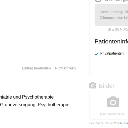
Nicht hinterlegt. B
Öffnungszeiten tel
Sind Sie V. Rö
Patientenin
Privatpatienten
Eintrag bearbeiten
Nicht korrekt?
Bilder
chiatrie und Psychotherapie
Grundversorgung, Psychotherapie
Noch keine Bilder
Sind Sie V. Rößler?
Jetzt
Bi