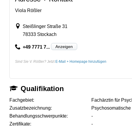
Viola Rößler
Steißlinger Straße 31
78333 Stockach
Anzeigen
+49 7771 7...
Sind Sie V. Rößler?
Jetzt
E-Mail + Homepage hinzufügen
Qualifikation
Fachgebiet:
Fachärztin für Psy
Zusatzbezeichnung:
Psychosomatische 
Behandlungsschwerpunkte:
-
Zertifikate:
-