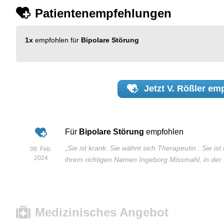
Patientenempfehlungen
1x
empfohlen für
Bipolare Störung
Jetzt
V. Rößler
emp
Für
Bipolare Störung
empfohlen
„
Sie ist krank. Sie wähnt sich Therapeutin . Sie ist
08. Feb.
2024
ihrem richtigen Namen Ingeborg Missmahl, in der 
Medizinisches Angebot