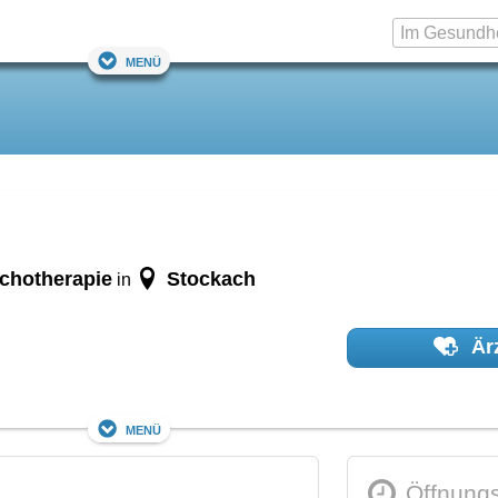
Menü
ychotherapie
Stockach
in
Ärz
Menü
Öffnungs