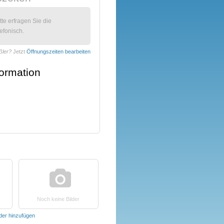
itte erfragen Sie die
efonisch.
ßler?
Jetzt
Öffnungszeiten bearbeiten
formation
Noch keine Bilder
lder hinzufügen