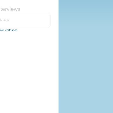
nterviews
fentlicht
tikel verfassen