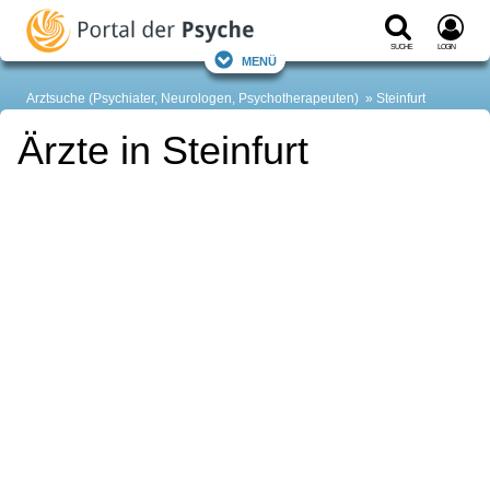
Suche
Login
Menü
Arztsuche (Psychiater, Neurologen, Psychotherapeuten)
Steinfurt
Ärzte in Steinfurt