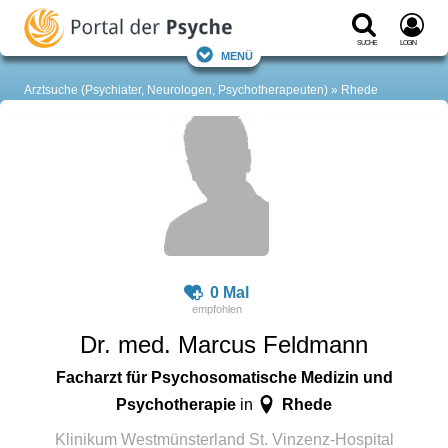
Suche
Login
Menü
Arztsuche (Psychiater, Neurologen, Psychotherapeuten)
Rhede
0 Mal
Dr. med. Marcus Feldmann
Facharzt für Psychosomatische Medizin und
Psychotherapie
Rhede
in
Klinikum Westmünsterland St. Vinzenz-Hospital