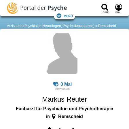
Suche
Login
Menü
Arztsuche (Psychiater, Neurologen, Psychotherapeuten)
Remscheid
0 Mal
Markus Reuter
Facharzt für Psychiatrie und Psychotherapie
Remscheid
in