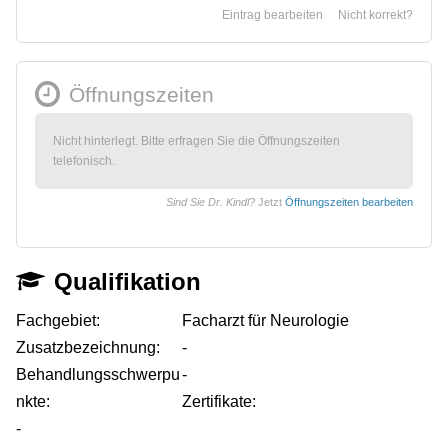
Eintrag bearbeiten
Nicht korrekt?
Öffnungszeiten
Nicht hinterlegt. Bitte erfragen Sie die Öffnungszeiten
telefonisch.
Sind Sie Dr. Kindl?
Jetzt
Öffnungszeiten bearbeiten
Qualifikation
Fachgebiet:
Facharzt für Neurologie
Zusatzbezeichnung:
-
Behandlungsschwerpu
-
nkte:
Zertifikate:
-