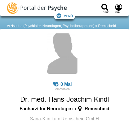
Suche
Login
Menü
Arztsuche (Psychiater, Neurologen, Psychotherapeuten)
Remscheid
0 Mal
Dr. med. Hans-Joachim Kindl
Facharzt für Neurologie
Remscheid
in
Sana-Klinikum Remscheid GmbH