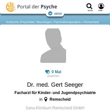
Suche
Login
Menü
Arztsuche (Psychiater, Neurologen, Psychotherapeuten)
Remscheid
0 Mal
Dr. med. Gert Seeger
Facharzt für Kinder- und Jugendpsychiatrie
Remscheid
in
Sana-Klinikum Remscheid GmbH