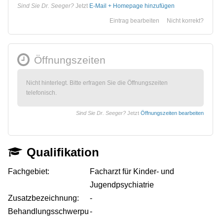
Sind Sie Dr. Seeger?
Jetzt
E-Mail + Homepage hinzufügen
Eintrag bearbeiten
Nicht korrekt?
Öffnungszeiten
Nicht hinterlegt. Bitte erfragen Sie die Öffnungszeiten
telefonisch.
Sind Sie Dr. Seeger?
Jetzt
Öffnungszeiten bearbeiten
Qualifikation
Fachgebiet:
Facharzt für Kinder- und
Jugendpsychiatrie
Zusatzbezeichnung:
-
Behandlungsschwerpu
-