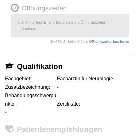
Öffnungszeiten
Nicht hinterlegt. Bitte erfragen Sie die Öffnungszeiten
telefonisch.
Sind Sie S. Siebert?
Jetzt
Öffnungszeiten bearbeiten
Qualifikation
Fachgebiet:
Fachärztin für Neurologie
Zusatzbezeichnung:
-
Behandlungsschwerpu
-
nkte:
Zertifikate:
-
Patientenempfehlungen