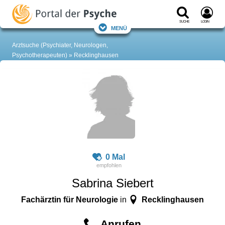
Suche
Login
Menü
Arztsuche (Psychiater, Neurologen,
Psychotherapeuten)
Recklinghausen
0 Mal
Sabrina Siebert
Fachärztin für Neurologie
Recklinghausen
in
Anrufen